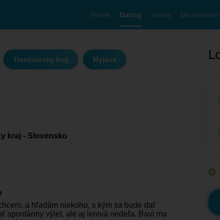
Home
Dating
Users
Discussion
Lo
Trenčiansky kraj
Myjava
y kraj - Slovensko
e
chcem, a hľadám niekoho, s kým sa bude dať
ť spontánny výlet, ale aj lenivá nedeľa. Baví ma