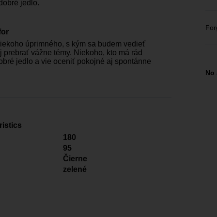
dobré jedlo.
For
for
iekoho úprimného, s kým sa budem vedieť
j prebrať vážne témy. Niekoho, kto má rád
dobré jedlo a vie oceniť pokojné aj spontánne
No 
istics
180
95
Čierne
zelené