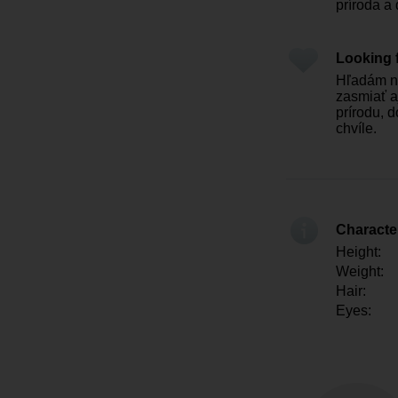
príroda a 
Looking 
Hľadám n
zasmiať a
prírodu, 
chvíle.
Character
Height:
Weight:
Hair:
Eyes: