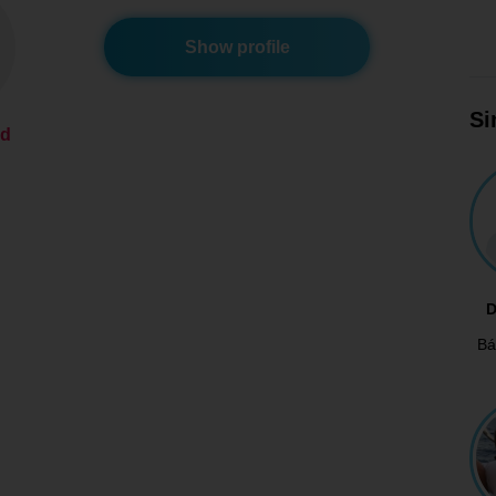
Show profile
Si
ed
D
Bá