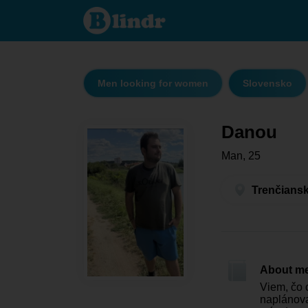
Danou -
Men
looking for
women
Trenčiansky
kraj -
Myjava
Men looking for women
Slovensko
Danou
Man, 25
Trenčiansk
About m
Viem, čo 
naplánova