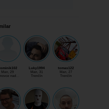
milar
ominik102
Luky1994
tomas122
Man
, 29
Man
, 31
Man
, 27
novce nad…
Trenčín
Trenčín