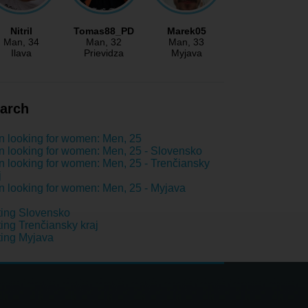
Nitril
Tomas88_PD
Marek05
Man
, 34
Man
, 32
Man
, 33
Ilava
Prievidza
Myjava
arch
 looking for women: Men, 25
 looking for women: Men, 25 - Slovensko
 looking for women: Men, 25 - Trenčiansky
j
 looking for women: Men, 25 - Myjava
ing Slovensko
ing Trenčiansky kraj
ing Myjava