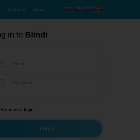
s
Statuses
News
g in to
Blindr
Remember login