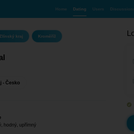
Home
Dating
Users
Discussion
Lo
Zlínský kraj
Kroměříž
al
j - Česko
e
, hodný, upřímný