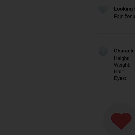
Looking 
Fajn žen
Character
Height:
Weight:
Hair:
Eyes: