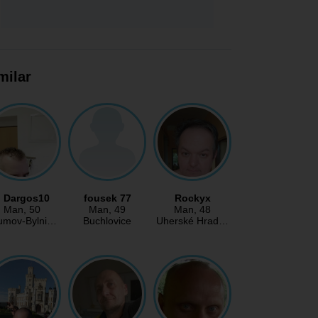
milar
Dargos10
fousek 77
Rockyx
Man
, 50
Man
, 49
Man
, 48
umov-Bylni…
Buchlovice
Uherské Hrad…