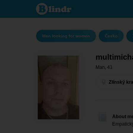
multimichal
- Men
looking for
women
Zlínský kraj
- Kroměříž
Men looking for women
Česko
multimich
Man, 41
Zlínský kra
About m
Empatický