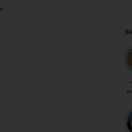
ed
Si
Br