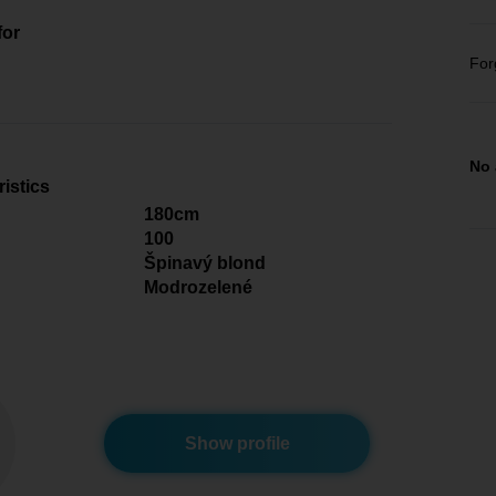
for
u
For
No 
istics
180cm
100
Špinavý blond
Modrozelené
Show profile