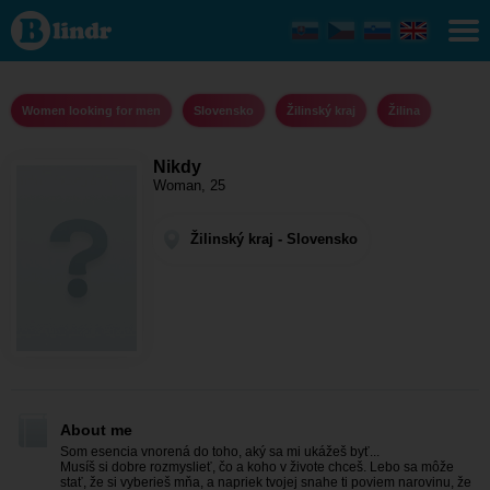
Nikdy -
Women
looking
for men
Žilinský
kraj -
Women looking for men
Slovensko
Žilinský kraj
Žilina
Žilina
Nikdy
Woman, 25
Žilinský kraj - Slovensko
About me
Som esencia vnorená do toho, aký sa mi ukážeš byť...
Musíš si dobre rozmyslieť, čo a koho v živote chceš. Lebo sa môže
stať, že si vyberieš mňa, a napriek tvojej snahe ti poviem narovinu, že