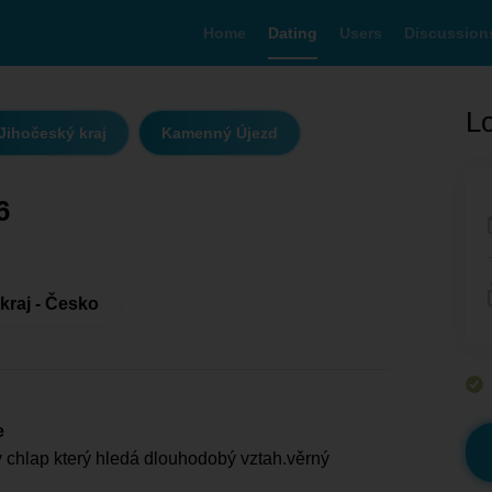
Home
Dating
Users
Discussion
Lo
Jihočeský kraj
Kamenný Újezd
6
kraj - Česko
e
chlap který hledá dlouhodobý vztah.věrný