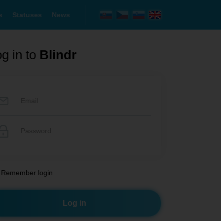
s
Statuses
News
g in to
Blindr
Remember login