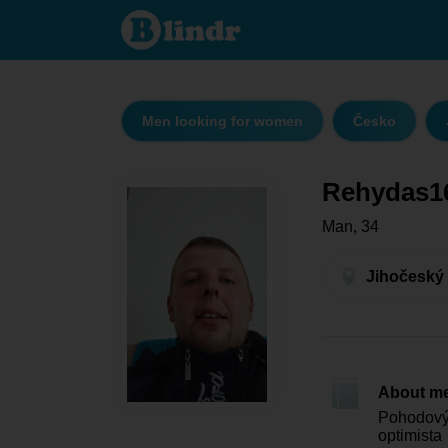
Rehydas16
- Men
looking for
women
Jihočeský
kraj -
Kamenný
Újezd
Men looking for women
Česko
Rehydas1
Man, 34
Jihočeský 
About m
Pohodový 
optimista