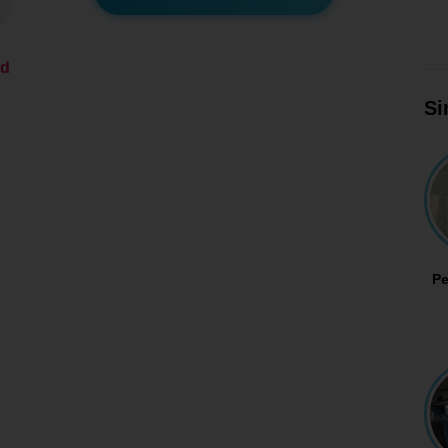
ed
Si
P