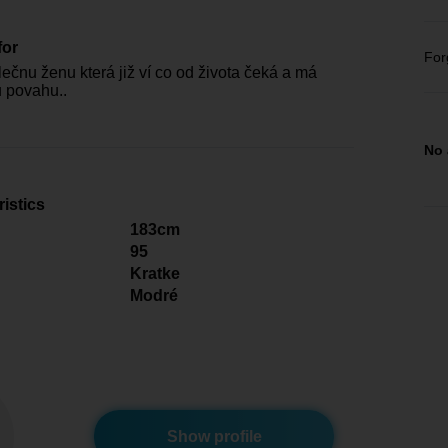
for
For
ečnu ženu která již ví co od života čeká a má
 povahu..
No 
istics
183cm
95
Kratke
Modré
Show profile