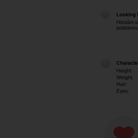
Looking 
Hledám sl
podobnou
Character
Height:
Weight:
Hair:
Eyes: