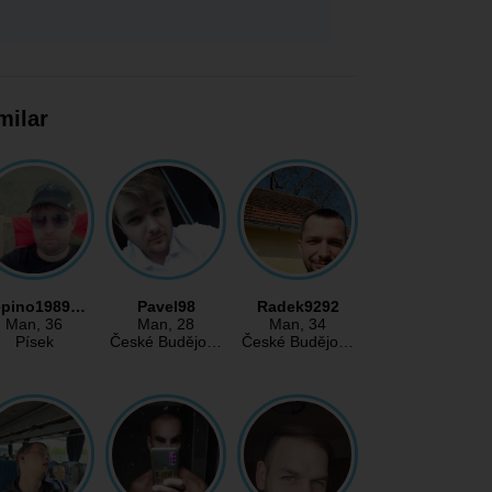
milar
epino1989…
Pavel98
Radek9292
Man
, 36
Man
, 28
Man
, 34
Písek
České Budějo…
České Budějo…