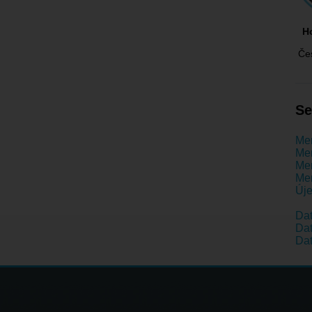
H
Če
Se
Men
Men
Men
Men
Új
Da
Dat
Da