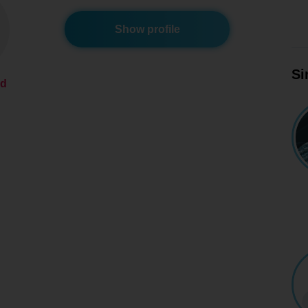
Show profile
Si
ed