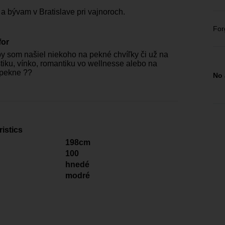
a bývam v Bratislave pri vajnoroch.
For
for
y som našiel niekoho na pekné chvíľky či už na
istiku, vínko, romantiku vo wellnesse alebo na
 pekne ??
No 
istics
198cm
100
hnedé
modré