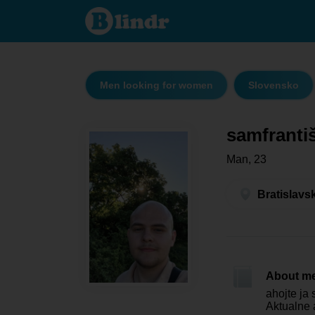
samfrantišek
- Men
looking for
women
Bratislavský
kraj - Svätý
Jur
Men looking for women
Slovensko
samfranti
Man, 23
Bratislavs
About m
ahojte ja
Aktualne 