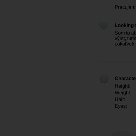
Pracujem 
Looking 
Som tu ab
výlet, tur
čokoľvek
Character
Height:
Weight:
Hair:
Eyes: