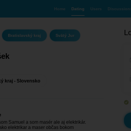
Home
Dating
Users
Discussion
Lo
Bratislavský kraj
Svätý Jur
šek
ký kraj - Slovensko
e
 som Samuel a som masér ale aj elektrikár.
ako elektrikar a maser občas bokom