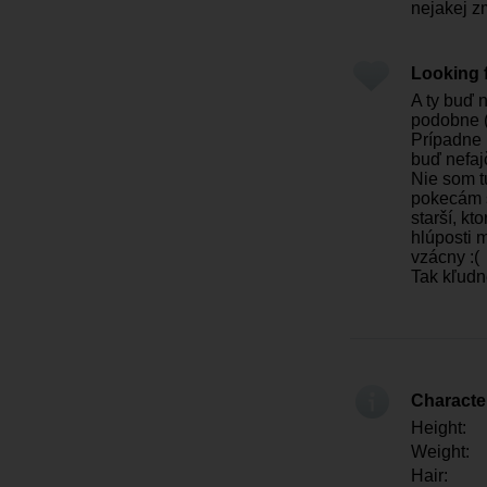
nejakej z
Looking 
A ty buď 
podobne (
Prípadne 
buď nefaj
Nie som t
pokecám s
starší, kt
hlúposti 
vzácny :(
Tak kľudn
Character
Height:
Weight:
Hair: