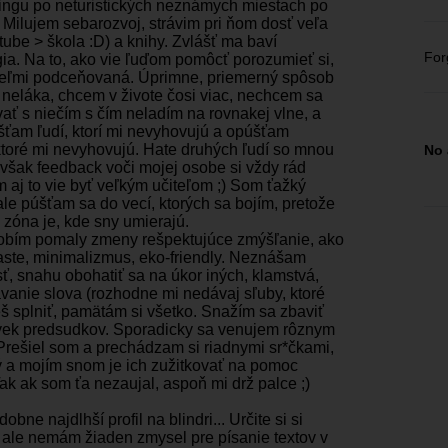
ngu po neturistických neznámych miestach po
. Milujem sebarozvoj, strávim pri ňom dosť veľa
tube > škola :D) a knihy. Zvlášť ma baví
For
ia. Na to, ako vie ľuďom pomôcť porozumieť si,
veľmi podceňovaná. Úprimne, priemerný spôsob
 neláka, chcem v živote čosi viac, nechcem sa
ať s niečím s čím neladím na rovnakej vlne, a
šťam ľudí, ktorí mi nevyhovujú a opúšťam
 ktoré mi nevyhovujú. Hate druhých ľudí so mnou
No 
však feedback voči mojej osobe si vždy rád
 aj to vie byť veľkým učiteľom ;) Som ťažký
 ale púšťam sa do vecí, ktorých sa bojím, pretože
 zóna je, kde sny umierajú.
robím pomaly zmeny rešpektujúce zmýšľanie, ako
aste, minimalizmus, eko-friendly. Neznášam
ť, snahu obohatiť sa na úkor iných, klamstvá,
vanie slova (rozhodne mi nedávaj sľuby, ktoré
š splniť, pamätám si všetko. Snažím sa zbaviť
vek predsudkov. Sporadicky sa venujem rôznym
Prešiel som a prechádzam si riadnymi sr*čkami,
 a mojím snom je ich zužitkovať na pomoc
ak ak som ťa nezaujal, aspoň mi drž palce ;)
bne najdlhší profil na blindri... Určite si si
 ale nemám žiaden zmysel pre písanie textov v