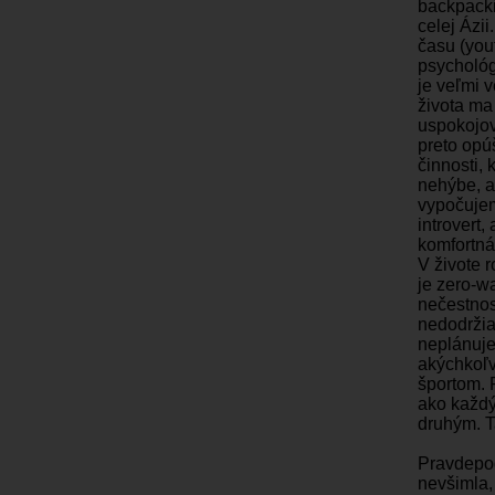
backpacki
celej Ázii
času (you
psychológ
je veľmi 
života ma
uspokojov
preto opú
činnosti,
nehýbe, a
vypočujem
introvert,
komfortná
V živote 
je zero-w
nečestnos
nedodržia
neplánuje
akýchkoľ
športom. 
ako každý
druhým. T
Pravdepodo
nevšimla,