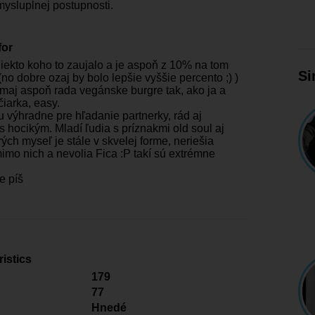
mysluplnej postupnosti.
for
niekto koho to zaujalo a je aspoň z 10% na tom
Si
no dobre ozaj by bolo lepšie vyššie percento ;) )
maj aspoň rada vegánske burgre tak, ako ja a
čiarka, easy.
u výhradne pre hľadanie partnerky, rád aj
 hocikým. Mladí ľudia s príznakmi old soul aj
orých myseľ je stále v skvelej forme, neriešia
mimo nich a nevolia Fica :P takí sú extrémne
e píš
istics
179
77
Hnedé