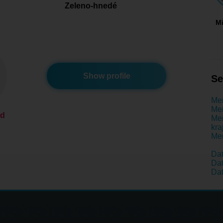
Zeleno-hnedé
M
Show profile
Se
Men
Men
ed
Men
kra
Men
Dat
Dat
Dat