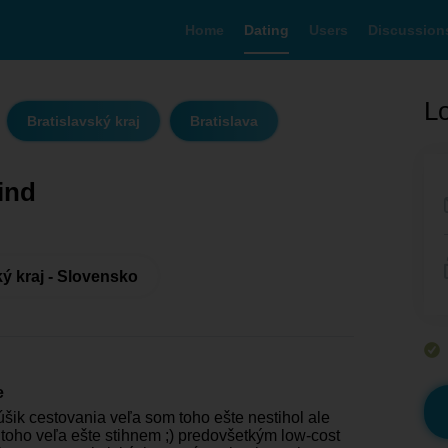
Home
Dating
Users
Discussion
Lo
Bratislavský kraj
Bratislava
ind
ký kraj - Slovensko
e
úšik cestovania veľa som toho ešte nestihol ale
toho veľa ešte stihnem ;) predovšetkým low-cost