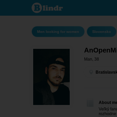
AnOpenMind
- Men
looking for
women
Bratislavský
kraj -
Bratislava
Men looking for women
Slovensko
AnOpenM
Man, 38
Bratislavs
About m
Veľký fan
rozhodne 