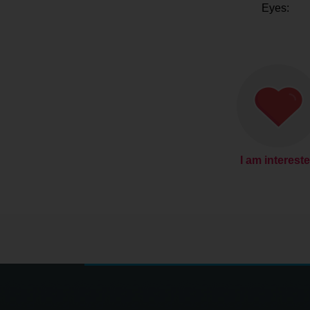
Eyes:
I am interest