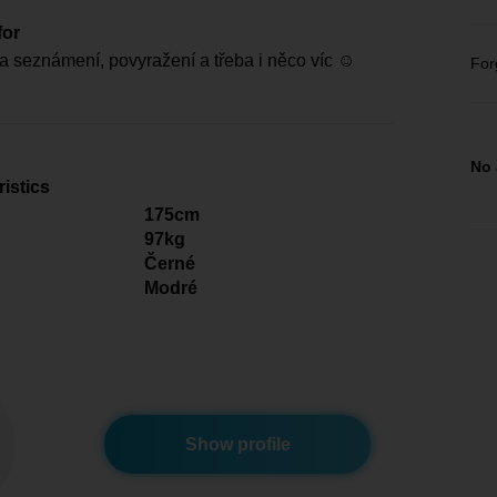
for
 seznámení, povyražení a třeba i něco víc ☺️
For
No 
istics
175cm
97kg
Černé
Modré
Show profile