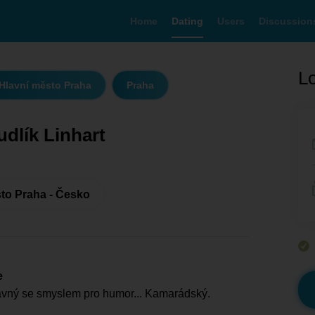
Home
Dating
Users
Discussion
Lo
Hlavní město Praha
Praha
udlík Linhart
to Praha - Česko
e
avný se smyslem pro humor... Kamarádský.