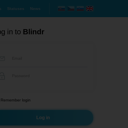
s
Statuses
News
g in to
Blindr
Remember login