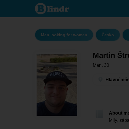
Martin
Štrudlík
Linhart
- Men
looking
for
women
Hlavní
Men looking for women
Česko
město
Praha -
Praha
Martin Štr
Man, 30
Hlavní měs
About m
Milý, záb