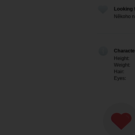
Looking 
Někoho na
Character
Height:
Weight:
Hair:
Eyes: