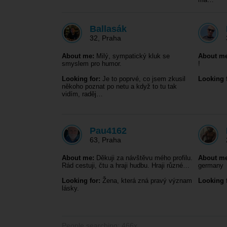
Ballasák
32
,
Praha
About me:
Milý, sympatický kluk se
About me
smyslem pro humor.
!
Looking for:
Je to poprvé, co jsem zkusil
Looking f
někoho poznat po netu a když to tu tak
vidím, raděj…
Pau4162
63
,
Praha
About me:
Děkuji za návštěvu mého profilu.
About me
Rád cestuji, čtu a hraji hudbu. Hraji různé…
germany
Looking for:
Žena, která zná pravý význam
Looking f
lásky.
People searching: 466x