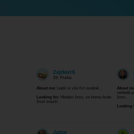
Zajdavr6
39
,
Praha
About me:
Lepší si vše říct osobně...
About me
nehledá p
Looking for:
Hledám ženu, se kterou bude
ženu…
život snazší.
Looking f
Jama