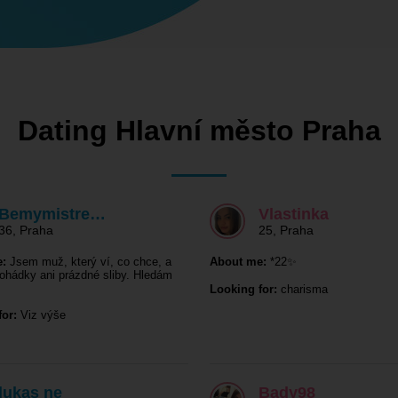
Dating Hlavní město Praha
Bemymistre…
Vlastinka
36
,
Praha
25
,
Praha
:
Jsem muž, který ví, co chce, a
About me:
*22✨
ohádky ani prázdné sliby. Hledám
Looking for:
charisma
or:
Viz výše
lukas ne
Bady98