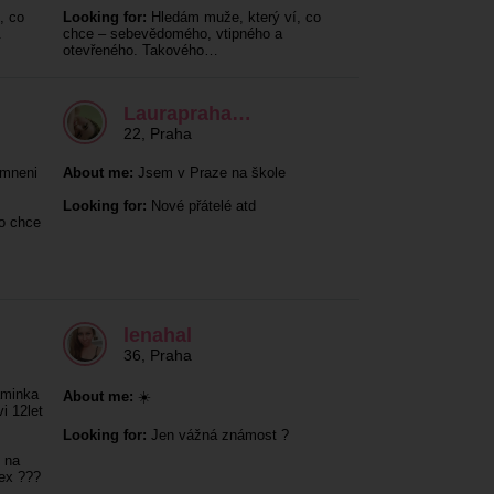
, co
Looking for:
Hledám muže, který ví, co
.
chce – sebevědomého, vtipného a
otevřeného. Takového…
Laurapraha…
22
,
Praha
emneni
About me:
Jsem v Praze na škole
Looking for:
Nové přátelé atd
co chce
lenahal
36
,
Praha
aminka
About me:
☀️
i 12let
Looking for:
Jen vážná známost ?
 na
ex ???