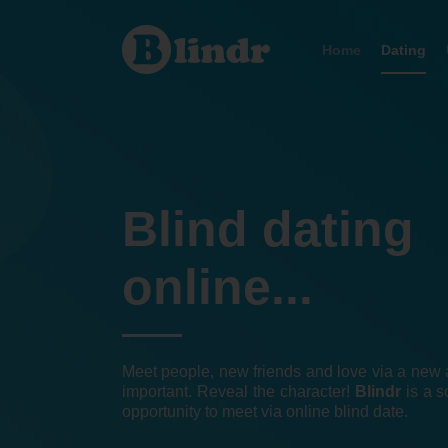
Dating
Hlavní
město
Home
Dating
Praha
Blind dating
online...
Meet people, new friends and love via a new a
important. Reveal the character!
Blindr
is a s
opportunity to meet via online blind date.