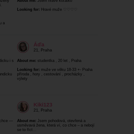
ožený
About me:
Jsem hravé koťátko
.
Looking for:
Hravé muže ♡♡♡♡
u a
Áďa
21
,
Praha
icku i s
About me:
studentka , 20 let , Praha
Looking for:
muže ve věku 18-33 +- Praha
undicku
příroda , hory , cestování , procházky ,
výlety
Kiki123
21
,
Praha
 chce —
About me:
Jsem pohodová, otevřená a
usměvavá žena, která ví, co chce – a nebojí
se to říct…