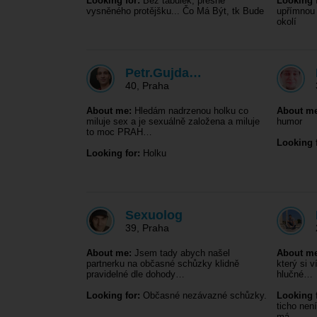
Looking for:
Bez tabulek, přesně
Looking f
vysněného protějšku... Čo Má Být, tk Bude
upřímnou 
okolí
Petr.Gujda…
40
,
Praha
About me:
Hledám nadrzenou holku co
About me
miluje sex a je sexuálně založena a miluje
humor
to moc PRAH…
Looking f
Looking for:
Holku
Sexuolog
39
,
Praha
About me:
Jsem tady abych našel
About me
partnerku na občasné schůzky klidně
který si 
pravidelné dle dohody…
hlučné…
Looking for:
Občasné nezávazné schůzky.
Looking f
ticho nen
má…