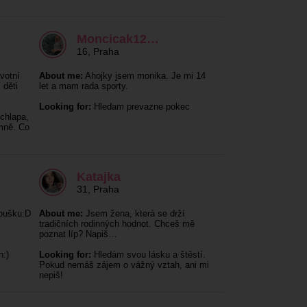
Moncicak12…
16
,
Praha
votní
About me:
Ahojky jsem monika. Je mi 14
 děti
let a mam rada sporty.
Looking for:
Hledam prevazne pokec
chlapa,
 mně. Co
Katajka
31
,
Praha
koušku:D
About me:
Jsem žena, která se drží
tradičních rodinných hodnot. Chceš mě
poznat líp? Napiš…
n:)
Looking for:
Hledám svou lásku a štěstí.
Pokud nemáš zájem o vážný vztah, ani mi
nepiš!