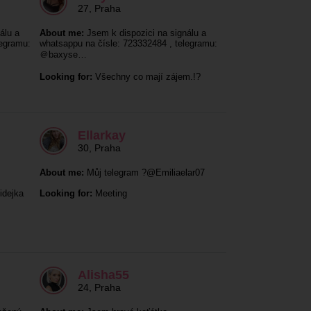
27
,
Praha
álu a
About me:
Jsem k dispozici na signálu a
legramu:
whatsappu na čísle: 723332484 , telegramu:
＠baxyse…
Looking for:
Všechny co mají zájem.!?
Ellarkay
30
,
Praha
About me:
Můj telegram ?@Emiliaelar07
idejka
Looking for:
Meeting
Alisha55
24
,
Praha