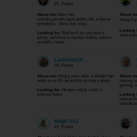
37
,
Praha
About me:
Mám rád
About me
turistiku,přírodu,sport,dobře jídlo a hlavně
Hokej,Fot
pohodičku.. Nicky bez fotky…
Looking f
Looking for:
Rád bych se seznámil s
ženu,kter
prima, upřímnou a veselou holkou, která v
protějšku hledá…
Ladislav19…
30
,
Praha
About me:
Ahojky jsem ladik a hledám fajn
About me
holku je mi 29 rad jezdím na kole a plavu
takovej s
gaming, r
Looking for:
Hledam vážný vztah a
krásnou holku
Looking f
normálníh
pohodě p
Majkl 011
42
,
Praha