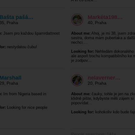
Bašta pašá…
Markéta198…
35
,
Praha
40
,
Praha
:
Jsem pro každou špamrdattnost
About me:
Ahoj, je mi 38, jsem zdra
sestra, doma mám pubertaka a další
nechci.…
or:
nestydatou čubu!
Looking for:
Nehledám dokonalého 
ale aspoň trochu kompatibilního ke
je zodpov…
Marshall
nelaverner…
29
,
Praha
20
,
Praha
:
Im from Nigeria based in
About me:
čauky, tohle je jen na z
klidně pište, kdybyste měli zájem si
popovídat…
or:
Looking for nice people
Looking for:
kohokoliv kdo bude faj
People searching: 141x