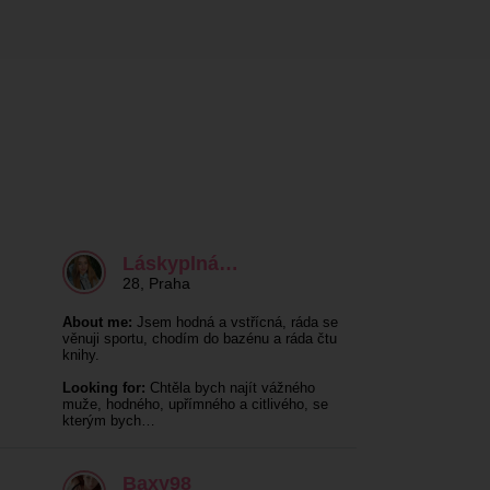
Láskyplná…
28
,
Praha
About me:
Jsem hodná a vstřícná, ráda se
věnuji sportu, chodím do bazénu a ráda čtu
knihy.
Looking for:
Chtěla bych najít vážného
muže, hodného, upřímného a citlivého, se
kterým bych…
Baxy98