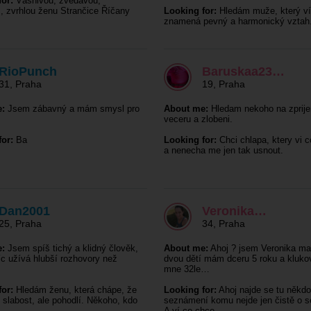
or:
Vášnivou, zvědavou,
, zvrhlou ženu Strančice Říčany
Looking for:
Hledám muže, který ví
znamená pevný a harmonický vztah
RioPunch
Baruskaa23…
31
,
Praha
19
,
Praha
:
Jsem zábavný a mám smysl pro
About me:
Hledam nekoho na zprij
veceru a zlobeni.
or:
Ba
Looking for:
Chci chlapa, ktery vi 
a nenecha me jen tak usnout.
Dan2001
Veronika…
25
,
Praha
34
,
Praha
:
Jsem spíš tichý a klidný člověk,
About me:
Ahoj ? jsem Veronika m
víc užívá hlubší rozhovory než
dvou dětí mám dceru 5 roku a klukov
mne 32le…
or:
Hledám ženu, která chápe, že
Looking for:
Ahoj najde se tu někdo
í slabost, ale pohodlí. Někoho, kdo
seznámení komu nejde jen čistě o s
A ví co chce…