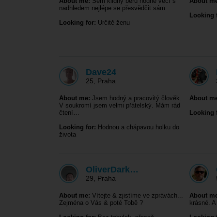
About me:
Sem klidný beru hodně věcí s
About me
nadhledem nejlépe se přesvědčit sám
Looking f
Looking for:
Určitě ženu
Dave24
25
,
Praha
About me:
Jsem hodný a pracovitý člověk.
About me
V soukromí jsem velmi přátelský. Mám rád
čtení…
Looking f
Looking for:
Hodnou a chápavou holku do
života
OliverDark…
29
,
Praha
About me:
Vítejte & zjistíme ve zprávách...
About me
Zejména o Vás & poté Tobě ?
krásné. A 