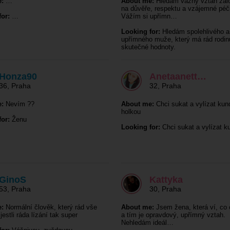
:
…
About me:
Hledám vážný vztah zal
na důvěře, respektu a vzájemné péči
or:
…
Vážím si upřímn…
Looking for:
Hledám spolehlivého a
upřímného muže, který má rád rodin
skutečné hodnoty.
Honza90
Anetaanett…
36
,
Praha
32
,
Praha
:
Nevím ??
About me:
Chci sukat a vylízat kund
holkou
or:
Ženu
Looking for:
Chci sukat a vylízat k
GinoS
Kattyka
53
,
Praha
30
,
Praha
:
Normální člověk, který rád vše
About me:
Jsem žena, která ví, co
jestli ráda lízání tak super
a tím je opravdový, upřímný vztah.
Nehledám ideál…