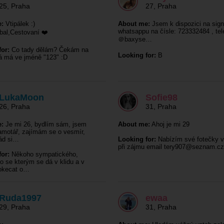
25
,
Praha
27
,
Praha
:
Vtipálek :)
About me:
Jsem k dispozici na sign
whatsappu na čísle: 723332484 , te
bal,Cestovaní ❤️
＠baxyse…
or:
Co tady dělám? Čekám na
Looking for:
B
á má ve jméně "123" :D
LukaMoon
Sofie98
26
,
Praha
31
,
Praha
:
Je mi 26, bydlím sám, jsem
About me:
Ahoj je mi 29
amotář, zajímám se o vesmír,
ád si…
Looking for:
Nabízím své fotečky v
při zájmu email
tery907@seznam.cz
or:
Někoho sympatického,
o se kterým se dá v klidu a v
okecat o…
Ruda1997
ewaa
29
,
Praha
31
,
Praha