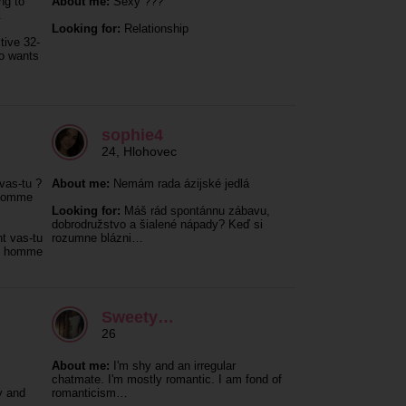
ng to
About me:
Sexy ???
.
Looking for:
Relationship
tive 32-
ho wants
sophie4
24
,
Hlohovec
vas-tu ?
About me:
Nemám rada ázijské jedlá
 homme
Looking for:
Máš rád spontánnu zábavu,
dobrodružstvo a šialené nápady? Keď si
t vas-tu
rozumne blázni…
un homme
Sweety…
26
About me:
I'm shy and an irregular
chatmate. I'm mostly romantic. I am fond of
y and
romanticism…