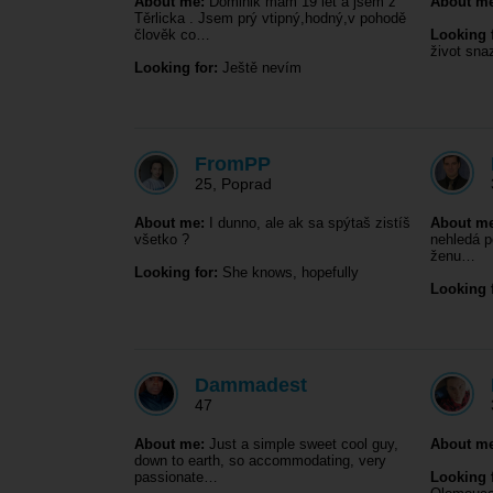
About me:
Dominik mám 19 let a jsem z
About me
Těrlicka . Jsem prý vtipný,hodný,v pohodě
člověk co…
Looking f
život sna
Looking for:
Ještě nevím
FromPP
25
,
Poprad
About me:
I dunno, ale ak sa spýtaš zistíš
About me
všetko ?
nehledá p
ženu…
Looking for:
She knows, hopefully
Looking f
Dammadest
47
About me:
Just a simple sweet cool guy,
About me
down to earth, so accommodating, very
passionate…
Looking f