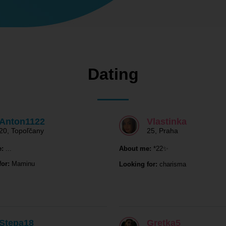
Dating
Anton1122
Vlastinka
20
,
Topoľčany
25
,
Praha
:
...
About me:
*22✨
or:
Maminu
Looking for:
charisma
Stepa18
Gretka5