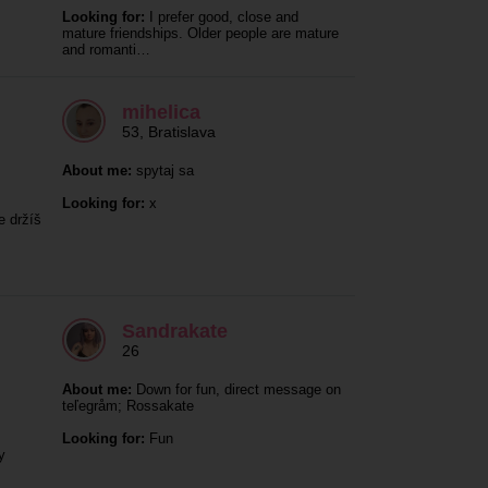
Looking for:
I prefer good, close and
mature friendships. Older people are mature
and romanti…
mihelica
53
,
Bratislava
About me:
spytaj sa
Looking for:
x
e držíš
Sandrakate
26
About me:
Down for fun, direct message on
teľegråm; Rossakate
Looking for:
Fun
y