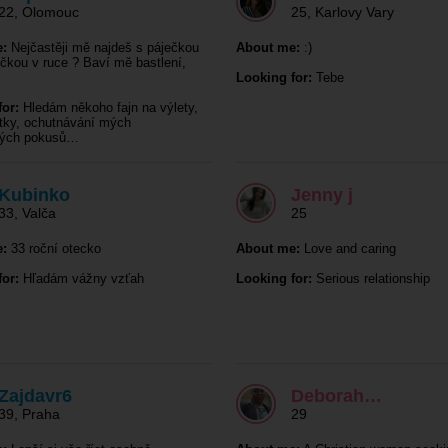
22
,
Olomouc
25
,
Karlovy Vary
:
Nejčastěji mě najdeš s páječkou
About me:
:)
čkou v ruce ? Baví mě bastlení,
Looking for:
Tebe
or:
Hledám někoho fajn na výlety,
tky, ochutnávání mých
kých pokusů…
Kubinko
Jenny j
33
,
Valča
25
:
33 roční otecko
About me:
Love and caring
or:
Hľadám vážny vzťah
Looking for:
Serious relationship
Zajdavr6
Deborah…
39
,
Praha
29