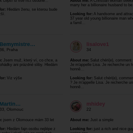
:
Lepší si vše říct osobně...
About me:
A Christian woman seeki
marry her a billionaire husband to be
or:
Hledám ženu, se kterou bude
zší.
Looking for:
A handsome and attrac
37 year old young billionaire man w
a famil…
Bemymistre…
lisalove1
36
,
Praha
34
:
Jsem muž, který ví, co chce, a
About me:
Salut chéri(e), comment 
ohádky ani prázdné sliby. Hledám
Je m'appelle Lisa. Je recherche un
honnê…
or:
Viz výše
Looking for:
Salut chéri(e), commen
? Je m'appelle Lisa. Je recherche 
honnê…
Martin…
mhidey
33
,
Olomouc
22
:
jsem z Olomouce mám 33 let
About me:
Just a simple
or:
Hledám fajn osobu nejlépe z
Looking for:
just a rich and nice gu