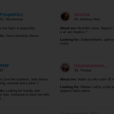
Pospa93cz
Simčaa
32
,
Neratovice
54
,
Karlovy Vary
:
Asi lepší si popovídat..
About me:
Normální žena. Nejsem 
a už ani mladice ?
or:
Jsem otevřený všemu
Looking for:
Zodpovědného, upřím
muže.
RMF
Osamelamam…
37
34
,
Trnava
:
Love the outdoors, hate drama ,
About me:
Volám sa nika mam 35 r
ring, sensual and a joker ?
Looking for:
Hládam važny vztah o
or:
Looking for friends with
podporu lasku tatina
for now. Someone to have fun with
ht…
People searching: 960x