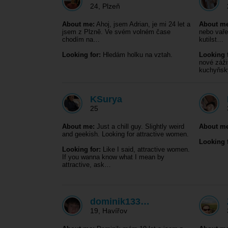
24
,
Plzeň
About me:
Ahoj, jsem Adrian, je mi 24 let a
About me
jsem z Plzně. Ve svém volném čase
nebo vaře
chodím na…
kutilst…
Looking for:
Hledám holku na vztah.
Looking f
nové záži
kuchyňs
KSurya
25
About me:
Just a chill guy. Slightly weird
About me
and geekish. Looking for attractive women.
Looking f
Looking for:
Like I said, attractive women.
If you wanna know what I mean by
attractive, ask…
dominik133…
19
,
Havířov