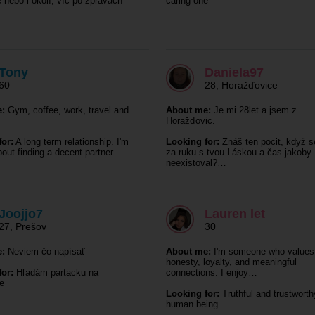
nebo i okolí, víc po zprávách
caring one
Tony
Daniela97
60
28
,
Horažďovice
:
Gym, coffee, work, travel and
About me:
Je mi 28let a jsem z
Horažďovic.
or:
A long term relationship. I'm
Looking for:
Znáš ten pocit, když s
out finding a decent partner.
za ruku s tvou Láskou a čas jakoby
neexistoval?…
Joojjo7
Lauren let
27
,
Prešov
30
:
Neviem čo napísať
About me:
I'm someone who values
honesty, loyalty, and meaningful
or:
Hľadám partacku na
connections. I enjoy…
e
Looking for:
Truthful and trustworth
human being