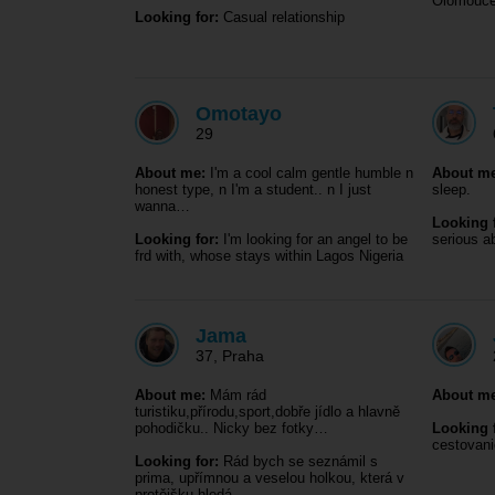
Olomouce 
Looking for:
Casual relationship
Omotayo
29
About me:
I'm a cool calm gentle humble n
About me
honest type, n I'm a student.. n I just
sleep.
wanna…
Looking f
Looking for:
I'm looking for an angel to be
serious ab
frd with, whose stays within Lagos Nigeria
Jama
37
,
Praha
About me:
Mám rád
About me
turistiku,přírodu,sport,dobře jídlo a hlavně
pohodičku.. Nicky bez fotky…
Looking f
cestovani
Looking for:
Rád bych se seznámil s
prima, upřímnou a veselou holkou, která v
protějšku hledá…