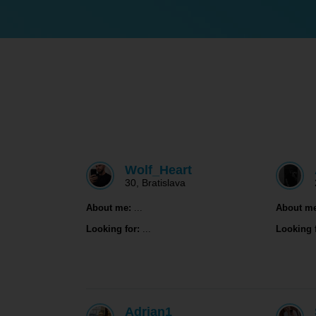
Wolf_Heart
30
,
Bratislava
About me:
...
About me
Looking for:
...
Looking f
Adrian1