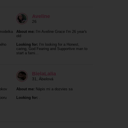
Aveline
26
modelka
About me:
I'm Aveline Grace I'm 26 year's
old
ného
Looking for:
I'm looking for a Honest,
caring, God Fearing and Supportive man to
start a fami…
BielaLalia
31
,
Ábelová
okov
About me:
Nápis mi a dozvies sa
poru
Looking for:
.