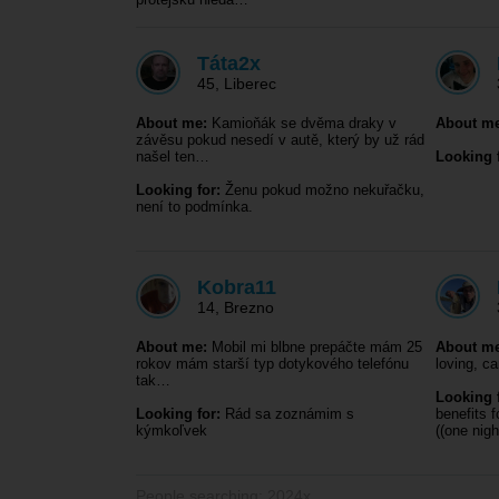
Táta2x
45
,
Liberec
About me:
Kamioňák se dvěma draky v
About me
závěsu pokud nesedí v autě, který by už rád
našel ten…
Looking f
Looking for:
Ženu pokud možno nekuřačku,
není to podmínka.
Kobra11
14
,
Brezno
About me:
Mobil mi blbne prepáčte mám 25
About me
rokov mám starší typ dotykového telefónu
loving, ca
tak…
Looking f
Looking for:
Rád sa zoznámim s
benefits 
kýmkoľvek
((one nig
People searching: 2024x