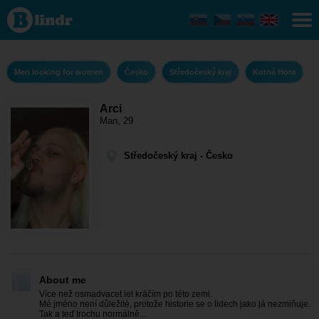
Arci - Men
looking for
women
Středočeský
kraj - Kutná
Hora
Men looking for women
Česko
Středočeský kraj
Kutná Hora
Arci
Man, 29
Středočeský kraj - Česko
About me
Více než osmadvacet let kráčím po této zemi.
Mé jméno není důležité, protože historie se o lidech jako já nezmiňuje.
Tak a teď trochu normálně...