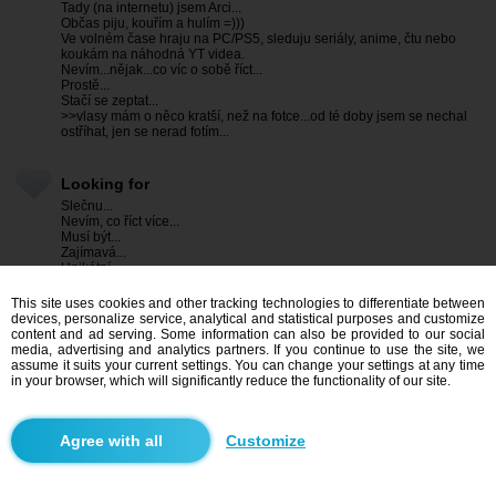
Tady (na internetu) jsem Arci...
Občas piju, kouřím a hulím =)))
Ve volném čase hraju na PC/PS5, sleduju seriály, anime, čtu nebo
koukám na náhodná YT videa.
Nevím...nějak...co víc o sobě říct...
Prostě...
Stačí se zeptat...
>>vlasy mám o něco kratší, než na fotce...od té doby jsem se nechal
ostříhat, jen se nerad fotím...
Looking for
Slečnu...
Nevím, co říct více...
Musí být...
Zajímavá...
Unikátní...
This site uses cookies and other tracking technologies to differentiate between
devices, personalize service, analytical and statistical purposes and customize
Characteristics
content and ad serving. Some information can also be provided to our social
Height:
185
media, advertising and analytics partners. If you continue to use the site, we
Weight:
85
assume it suits your current settings. You can change your settings at any time
in your browser, which will significantly reduce the functionality of our site.
Hair:
delší, blond
Eyes:
šedo-zeleno-modré? ._.
Customize