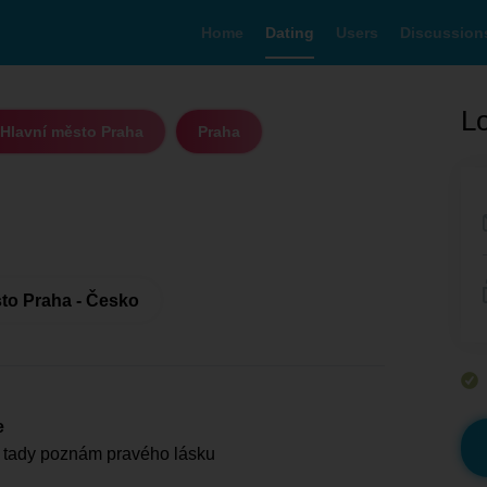
Home
Dating
Users
Discussion
Lo
Hlavní město Praha
Praha
to Praha - Česko
e
 tady poznám pravého lásku