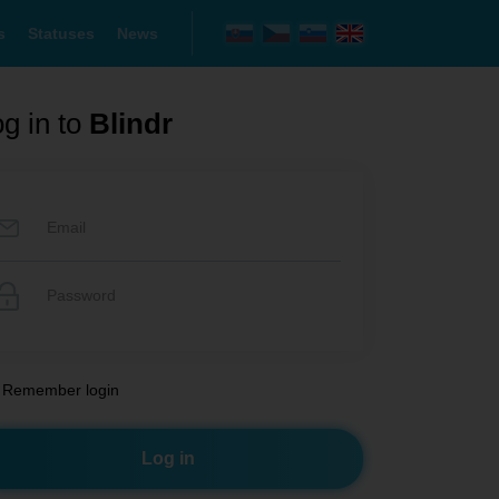
s
Statuses
News
g in to
Blindr
Remember login