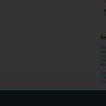
E
Se
Wo
Wom
Wom
mě
Wom
Da
Dat
Dat