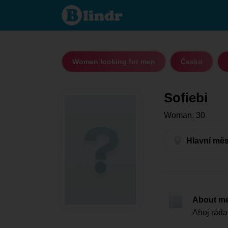
Sofiebi
-
Women
looking
for men
Hlavní
město
Praha -
Women looking for men
Česko
Praha
Sofiebi
Woman, 30
Hlavní měs
About m
Ahoj ráda