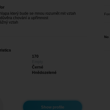
for
lapa který bude se mnou rozumět mit vztah
For
 důvěra chování a upřímnost
ážný vztah
No 
istics
170
Empty
Černé
Hnědozelené
Show profile