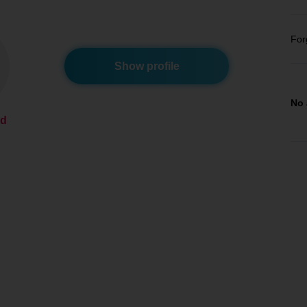
For
Show profile
No 
ed