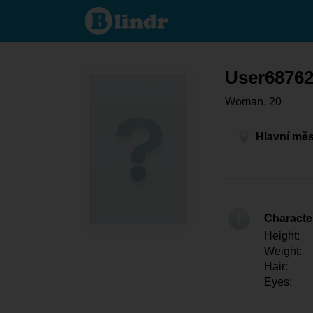
User687628524
- Women
looking for
somebody
Hlavní město
Praha - Praha
User6876
Woman, 20
Hlavní měs
Character
Height:
Weight:
Hair:
Eyes: