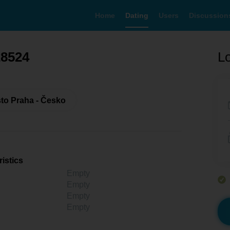
Home
Dating
Users
Discussion
28524
Lo
to Praha - Česko
istics
Empty
Empty
Empty
Empty