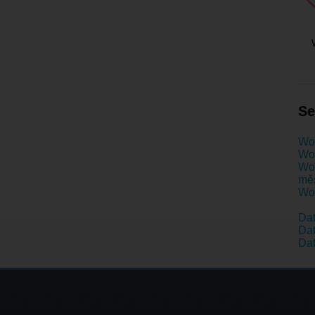
Se
Wo
Wom
Wom
mě
Wom
Da
Dat
Dat