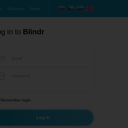
s
Statuses
News
g in to
Blindr
Remember login