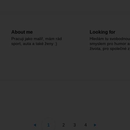
About me
Looking for
Pracuji jako malíř, mám rád
Hledám tu svobodnou
sport, auta a také ženy :)
smyslem pro humor a 
života, pro společné z
1
2
3
4