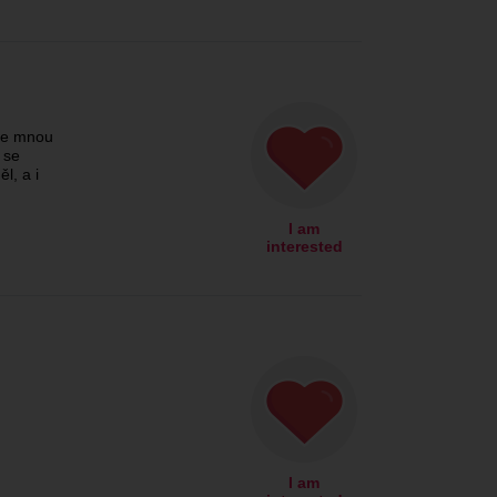
 se mnou
 se
l, a i
I am
interested
I am