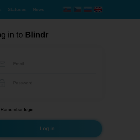
s
Statuses
News
g in to
Blindr
Remember login