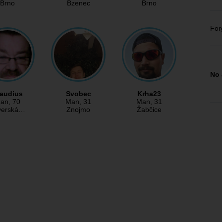
Brno
Bzenec
Brno
For
No 
audius
Svobec
Krha23
an
, 70
Man
, 31
Man
, 31
verská…
Znojmo
Žabčice