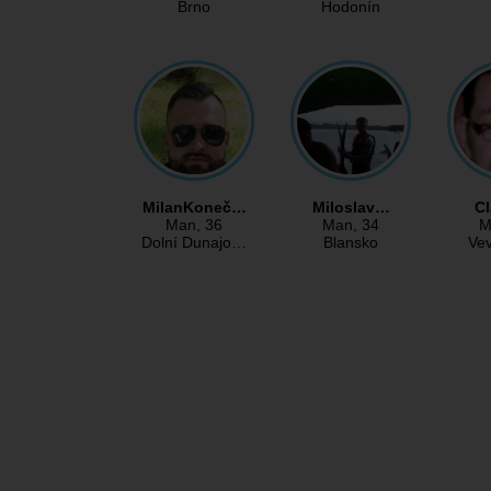
Brno
Hodonín
MilanKoneč…
Miloslav…
Cl
Man
, 36
Man
, 34
M
Dolní Dunajo…
Blansko
Ve