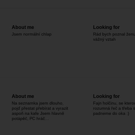
About me
Looking for
Jsem normální chlap
Rád bych poznal ženu
vážný vztah
About me
Looking for
Na seznamka jsem dlouho,
Fajn holčinu, se kter
pojď přestat přebírat a vyrazit
rozumná řeč a třeba s
aspoň na kafe Jsem hlavně
padneme do oka :)
potápěč, PC hráč…