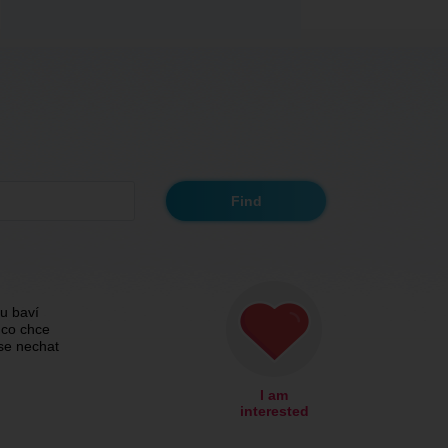
u baví
 co chce
 se nechat
I am
interested