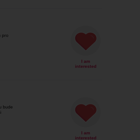
 pro
I am
interested
ou bude
i
I am
interested