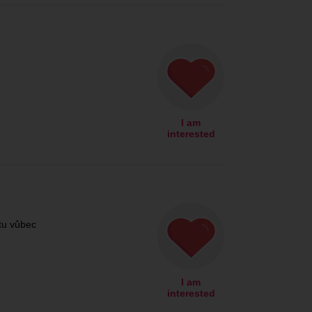
I am
interested
tu vůbec
I am
interested