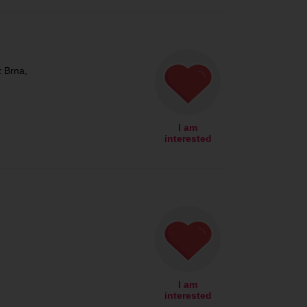
 Brna,
I am
interested
I am
interested