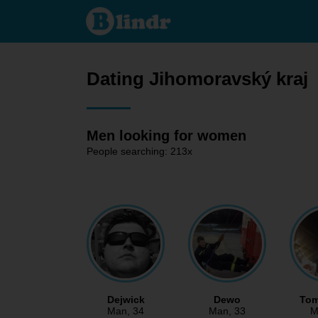
Dating - Men
looking for
women
Jihomoravský
kraj
Dating Jihomoravský kraj
Men looking for women
People searching: 213x
Dejwick
Dewo
Tom
Man
, 34
Man
, 33
M