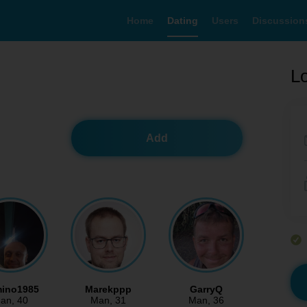
Home
Dating
Users
Discussion
Lo
Add
ino1985
Marekppp
GarryQ
an
, 40
Man
, 31
Man
, 36