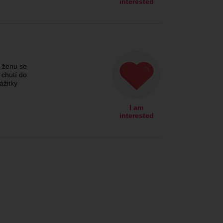
interested
 ženu se
chutí do
ážitky
I am
interested