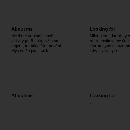
About me
Looking for
Mezi mé voplnočasové
Milou ženu, která by
aktivity patří kolo, lyžování,
ráda trávila volný čas.
pájení, a občas šroubování .
kterou bych si rozumně
Myslím že jsem celk…
když by to bylo…
About me
Looking for
.
.