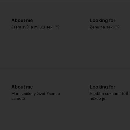
About me
Looking for
Jsem svůj a miluju sex! ??
Ženu na sex! ??
About me
Looking for
Mam zničeny život ?sem o
Hledám seznámí ESI 
samotě
někdo je