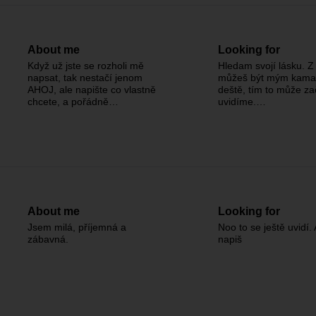
About me
Looking for
Když už jste se rozholi mě
Hledam svojí lásku. Z
napsat, tak nestačí jenom
můžeš být mým kama
AHOJ, ale napište co vlastně
deště, tím to může za
chcete, a pořádně…
uvidíme.…
About me
Looking for
Jsem milá, příjemná a
Noo to se ještě uvidí. 
zábavná.
napiš