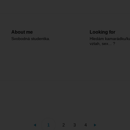
About me
Looking for
Svobodná studentka.
Hledám kamarádku/k
vztah, sex... ?
1
2
3
4