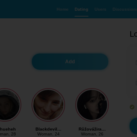
Home
Dating
Users
Discussion
Lo
Add
hueheh
Blackdevil…
Růžovážira…
man
, 28
Woman
, 24
Woman
, 26