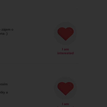
e zájem o
ena :)
I am
interested
rosím
tky a
I am