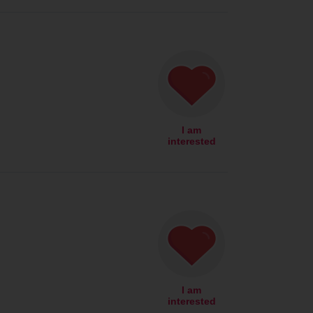
I am
interested
I am
interested