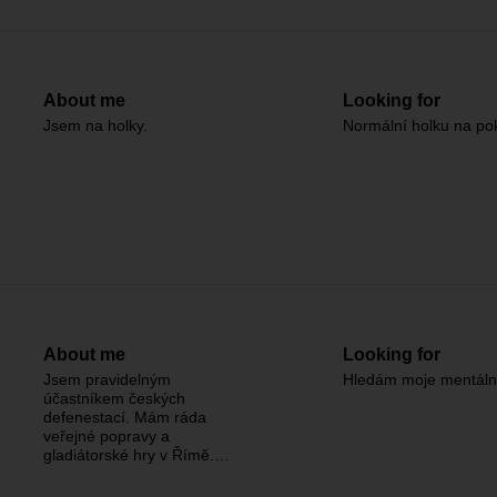
About me
Looking for
Jsem na holky.
Normální holku na po
About me
Looking for
Jsem pravidelným
Hledám moje mentální 
účastníkem českých
defenestací. Mám ráda
veřejné popravy a
gladiátorské hry v Římě.…