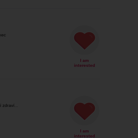
kec
I am
interested
zdraví...
I am
interested