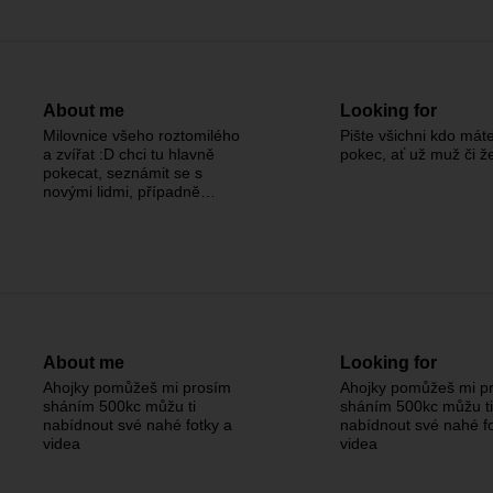
About me
Looking for
Milovnice všeho roztomilého
Pište všichni kdo mát
a zvířat :D chci tu hlavně
pokec, ať už muž či ž
pokecat, seznámit se s
novými lidmi, případně…
About me
Looking for
Ahojky pomůžeš mi prosím
Ahojky pomůžeš mi p
sháním 500kc můžu ti
sháním 500kc můžu ti
nabídnout své nahé fotky a
nabídnout své nahé fo
videa
videa