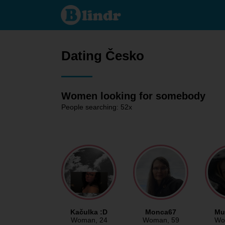
Dating -
Women
looking
for
somebody
Česko
Dating Česko
Women looking for somebody
People searching: 52x
Kačulka :D
Monca67
Mu
Woman
, 24
Woman
, 59
Wo