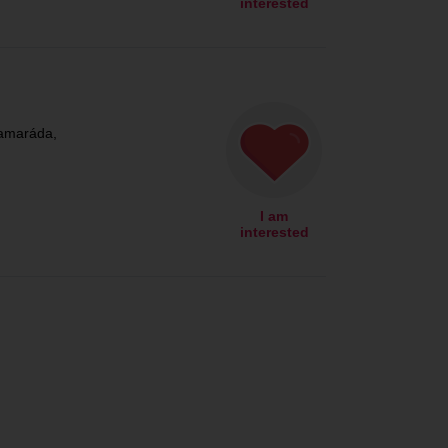
interested
amaráda,
I am
interested