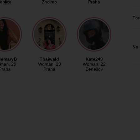
eplice
Znojmo
Praha
For
No 
semaryB
Thaiwald
Kate249
man
, 29
Woman
, 29
Woman
, 22
Praha
Praha
Benešov