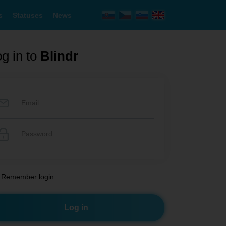
s
Statuses
News
g in to
Blindr
Remember login