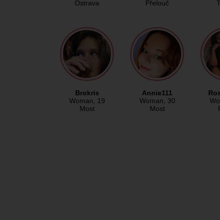
Ostrava
Přelouč
T
Brokris
Annie111
Ro
Woman
, 19
Woman
, 30
Wo
Most
Most