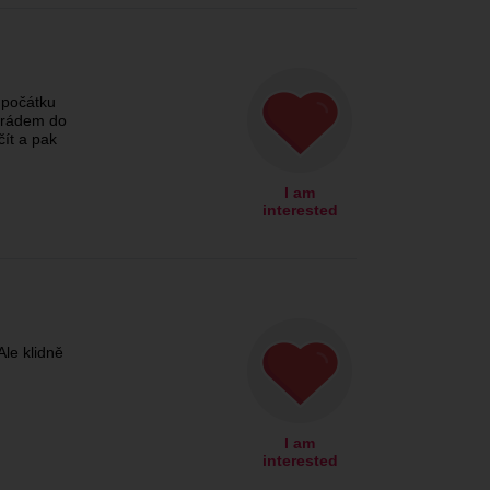
 počátku
rádem do
čít a pak
I am
interested
Ale klidně
I am
interested