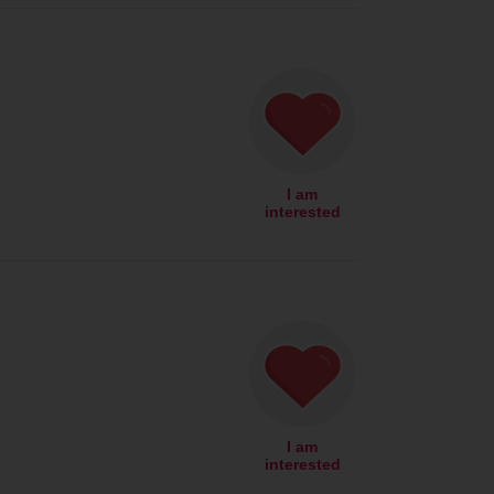
I am
interested
I am
interested