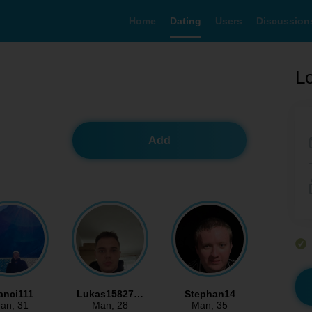
Home
Dating
Users
Discussion
Lo
Add
anci111
Lukas15827…
Stephan14
an
, 31
Man
, 28
Man
, 35