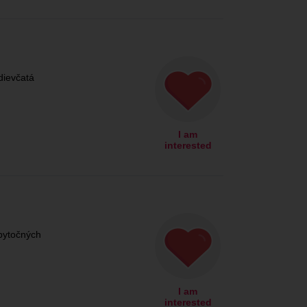
dievčatá
I am
interested
bytočných
I am
interested