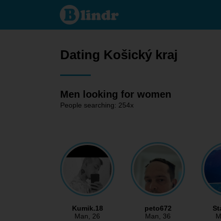
Dating -
Men
looking
for
women
Košický
kraj
Dating Košický kraj
Men looking for women
People searching: 254x
Kumik.18
peto672
St
Man
, 26
Man
, 36
M