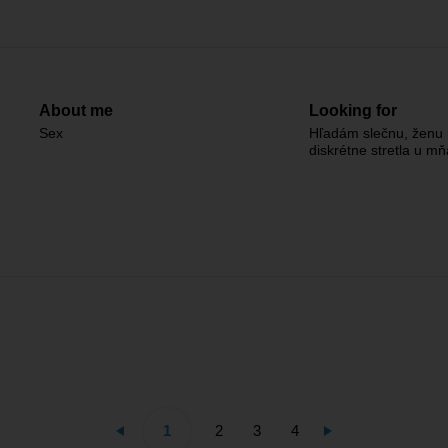
About me
Looking for
Sex
Hľadám slečnu, ženu
diskrétne stretla u m
1
2
3
4