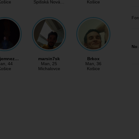
Košice
Spišská Nová…
Košice
For
No 
ujemnez…
marsin7sk
Brkox
an
, 44
Man
, 25
Man
, 36
Košice
Michalovce
Košice