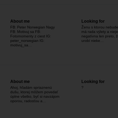
About me
Looking for
FB: Peter Norwegian Nagy
Ženu s ktorou nebude
FB: Motivuj sa FB:
má rada výlety a nieje
Fotomomenty z ciest IG:
negatívna len preto, 
peter_norwegian IG:
urobí nieke…
motivuj_sa…
About me
Looking for
Ahoj, hľadám spriaznenú
?
dušu, ktorej môžem povedať
úplne všetko, byť si navzájom
oporou, radosťou a…