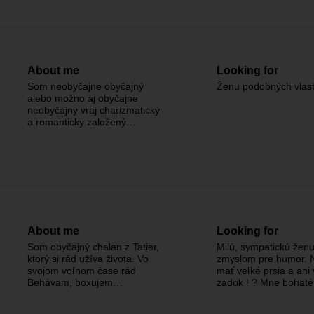
About me
Looking for
Som neobyčajne obyčajný
Ženu podobných vlast
alebo možno aj obyčajne
neobyčajný vraj charizmatický
a romanticky založený…
About me
Looking for
Som obyčajný chalan z Tatier,
Milú, sympatickú žen
ktorý si rád užíva života. Vo
zmyslom pre humor. 
svojom voľnom čase rád
mať veľké prsia a ani 
Behávam, boxujem…
zadok ! ? Mne bohat