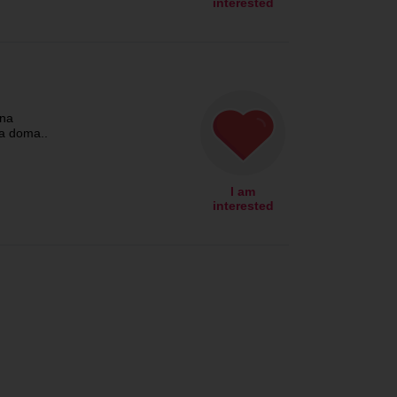
interested
 na
ňa doma..
I am
interested