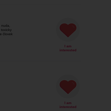
 nuda,
 toxicky
že človek
I am
interested
I am
interested