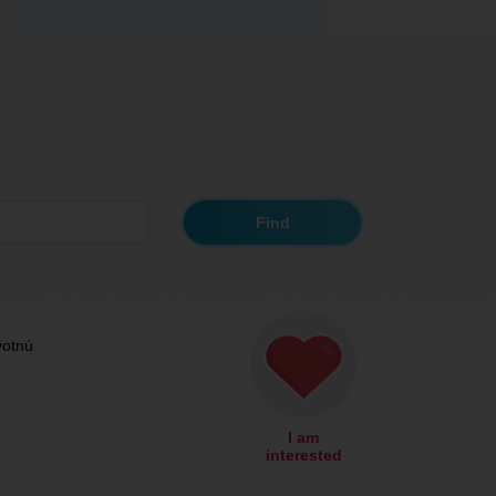
votnú
I am
interested