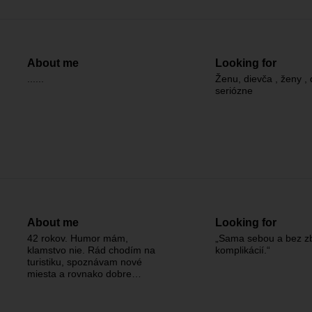
About me
Looking for
......
Ženu, dievča , ženy , 
seriózne
About me
Looking for
42 rokov. Humor mám,
„Sama sebou a bez z
klamstvo nie. Rád chodím na
komplikácií.“
turistiku, spoznávam nové
miesta a rovnako dobre…