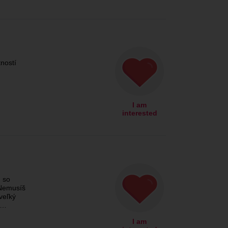
ností
I am
interested
u so
Nemusíš
veľký
é…
I am