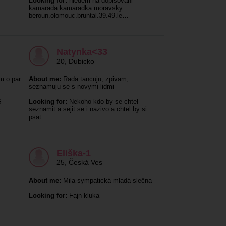
Looking for:
hledem na dopisovani
kamarada kamaradka moravsky
beroun.olomouc.bruntal.39.49.le…
Natynka<33
20
,
Dubicko
m o par
About me:
Rada tancuju, zpivam,
seznamuju se s novymi lidmi
S
Looking for:
Nekoho kdo by se chtel
seznamit a sejit se i nazivo a chtel by si
psat
Eliška-1
25
,
Česká Ves
About me:
Mila sympatická mladá slečna
Looking for:
Fajn kluka