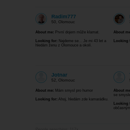
Radim777
50
,
Olomouc
About me:
První dojem může klamat.
About me
Looking for:
Najdeme se... Je mi 43 let a
Looking f
hledám ženu z Olomouce a okolí.
Jotnar
52
,
Olomouc
About me:
Mám smysl pro humor
About me
se smysl
Looking for:
Ahoj, hledám zde kamarádku.
Looking f
občasný
People searching: 117x