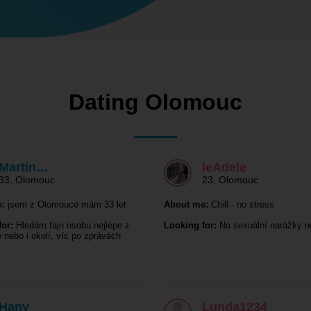
Dating Olomouc
Martin…
leAdele
33
,
Olomouc
23
,
Olomouc
:
jsem z Olomouce mám 33 let
About me:
Chill - no stress
or:
Hledám fajn osobu nejlépe z
Looking for:
Na sexuální narážky n
nebo i okolí, víc po zprávách
Hany
Lunda1234