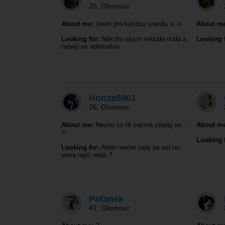
25
,
Olomouc
About me:
Jsem pro každou srandu ☺️☺️
About me
Looking for:
Někoho skym nebude nuda a
Looking f
nebojí se adrenalinu
Honza5901
26
,
Olomouc
About me:
Nevím co tě zajímá zeptej se...
About me
?
Looking f
Looking for:
Ahhh nevím tady se asi nic
extra najít nedá ?
Petanek
41
,
Olomouc