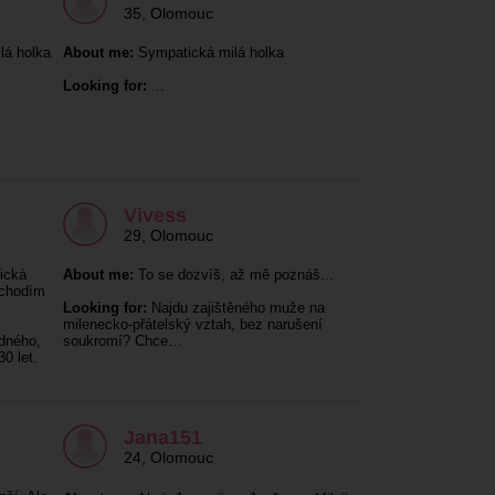
35
,
Olomouc
lá holka
About me:
Sympatická milá holka
Looking for:
...
Vivess
29
,
Olomouc
ická
About me:
To se dozvíš, až mě poznáš...
 chodím
Looking for:
Najdu zajištěného muže na
milenecko-přátelský vztah, bez narušení
dného,
soukromí? Chce…
0 let.
Jana151
24
,
Olomouc