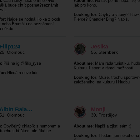
:
Čau Holky něco o mně??No
About me:
No tak pome hopa. Nejlep
áká bude chtít poznat?seznámit
jak pro koho.
ozví…
Looking for:
Chytrý a vtipný? Haw
or:
Najde se hodná Holka z okolí
Pierce? Chandler Bing? Napiš.
 nebo Bruntálu na seznámení
u někde…
Filip124
Jesika
25
,
Olomouc
56
,
Šternberk
:
Piš na ig @filip_rysa
About me:
Mám ráda turistiku, hudb
Kulturu. I sport v rámci možností
or:
Hledám nové lidi
Looking for:
Muže, trochu sportovn
založeného, na kulturu i Hudbu
Albín Bala…
Monji
51
,
Olomouc
30
,
Prostějov
:
Obyčejný chlapík s humorem a
About me:
Napiš a zjisti sám :)
trochu s bříškem ale říká se
Looking for:
Hledám jen někoho na