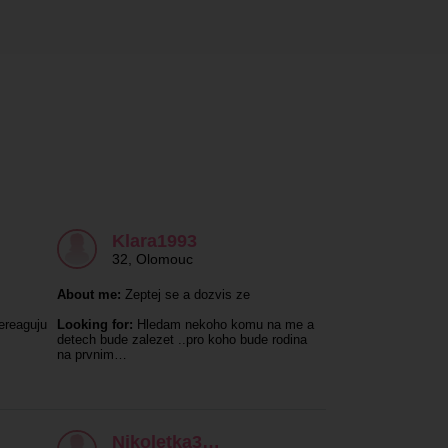
Klara1993
32
,
Olomouc
About me:
Zeptej se a dozvis ze
ereaguju
Looking for:
Hledam nekoho komu na me a
detech bude zalezet ..pro koho bude rodina
na prvnim…
Nikoletka3…