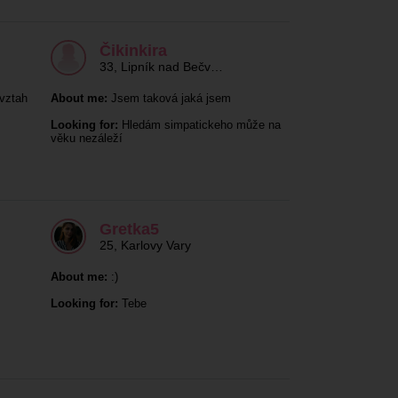
Čikinkira
33
,
Lipník nad Bečv…
vztah
About me:
Jsem taková jaká jsem
Looking for:
Hledám simpatickeho může na
věku nezáleží
Gretka5
25
,
Karlovy Vary
About me:
:)
Looking for:
Tebe