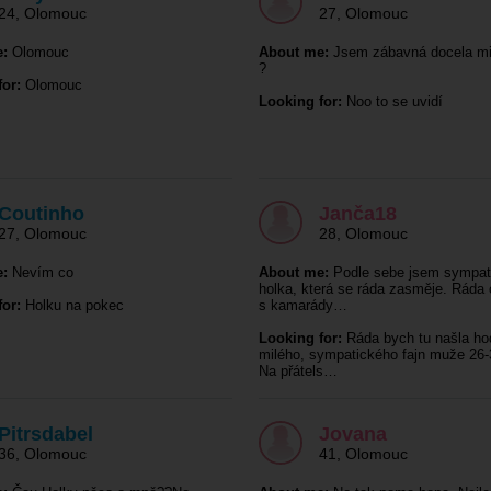
24
,
Olomouc
27
,
Olomouc
:
Olomouc
About me:
Jsem zábavná docela mi
?
or:
Olomouc
Looking for:
Noo to se uvidí
Coutinho
Janča18
27
,
Olomouc
28
,
Olomouc
:
Nevím co
About me:
Podle sebe jsem sympat
holka, která se ráda zasměje. Ráda
or:
Holku na pokec
s kamarády…
Looking for:
Ráda bych tu našla ho
milého, sympatického fajn muže 26-3
Na přátels…
Pitrsdabel
Jovana
36
,
Olomouc
41
,
Olomouc