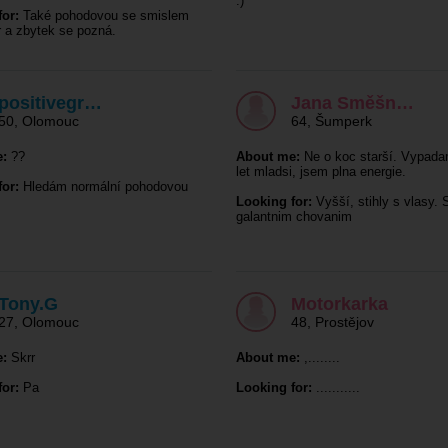
:)
or:
Také pohodovou se smislem
 a zbytek se pozná.
positivegr…
Jana Směšn…
50
,
Olomouc
64
,
Šumperk
:
??
About me:
Ne o koc starší. Vypada
let mladsi, jsem plna energie.
or:
Hledám normální pohodovou
Looking for:
Vyšší, stihly s vlasy. 
galantnim chovanim
Tony.G
Motorkarka
27
,
Olomouc
48
,
Prostějov
:
Skrr
About me:
,........
or:
Pa
Looking for:
...........