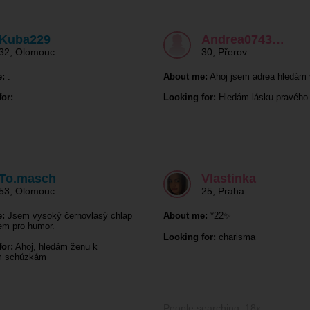
Kuba229
Andrea0743…
32
,
Olomouc
30
,
Přerov
:
.
About me:
Ahoj jsem adrea hledám 
or:
.
Looking for:
Hledám lásku pravého
To.masch
Vlastinka
53
,
Olomouc
25
,
Praha
:
Jsem vysoký černovlasý chlap
About me:
*22✨
em pro humor.
Looking for:
charisma
or:
Ahoj, hledám ženu k
m schůzkám
People searching: 18x