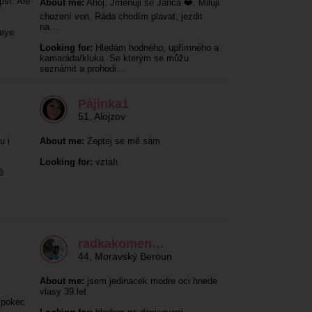
ší. Ale
About me:
Ahoj. Jmenuji se Janča ❤️. Miluji
chození ven. Ráda chodím plavat, jezdit
na…
keye
Looking for:
Hledám hodného, upřímného a
kamaráda/kluka. Se kterým se můžu
seznámit a prohodi…
Pájinka1
51
,
Alojzov
u i
About me:
Zeptej se mě sám
Looking for:
vztah
ě
radkakomen…
44
,
Moravský Beroun
About me:
jsem jedinacek modre oci hnede
vlasy 39.let
 pokec