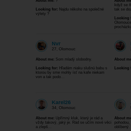
About me:
?
About me
když se ň
Looking for:
Najdu někoho na společné
tak se d
výlety ?
Looking f
Olomouce
procházk
Nvr
27
,
Olomouc
About me:
Som mladý slobodny.
About me
Looking for:
Hľadám niaku slušnú babu s
Looking f
ktorou by sme mohly ísť na kafe niekam
von a tak podo…
Karel26
34
,
Olomouc
About me:
Upřímný kluk, který je rád a
About me
vždy takový, jaký je. Rád se učím nové věci
pohodou, 
a zlepš…
oblíbený.