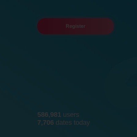
Register
586,981
users
7,706
dates today