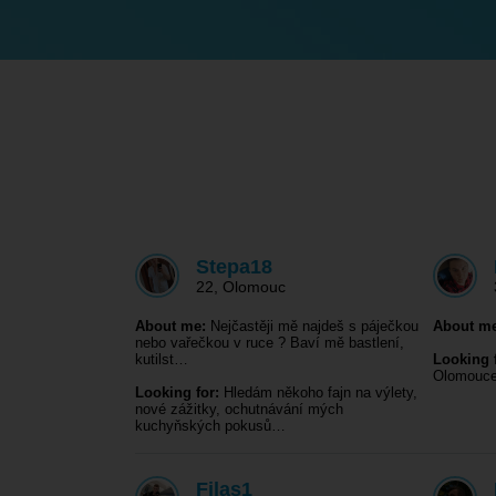
Stepa18
22
,
Olomouc
About me:
Nejčastěji mě najdeš s páječkou
About me
nebo vařečkou v ruce ? Baví mě bastlení,
kutilst…
Looking f
Olomouce 
Looking for:
Hledám někoho fajn na výlety,
nové zážitky, ochutnávání mých
kuchyňských pokusů…
Filas1