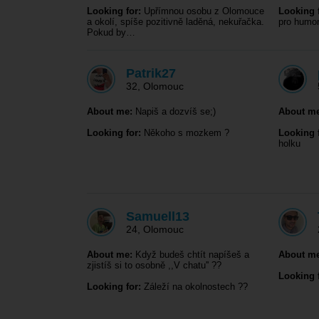
Looking for:
Upřímnou osobu z Olomouce
Looking f
a okolí, spíše pozitivně laděná, nekuřačka.
pro humor
Pokud by…
Patrik27
32
,
Olomouc
About me:
Napiš a dozvíš se;)
About me
Looking for:
Někoho s mozkem ?
Looking f
holku
Samuell13
24
,
Olomouc
About me:
Když budeš chtít napíšeš a
About me
zjistíš si to osobně ,,V chatu'' ??
Looking f
Looking for:
Záleží na okolnostech ??