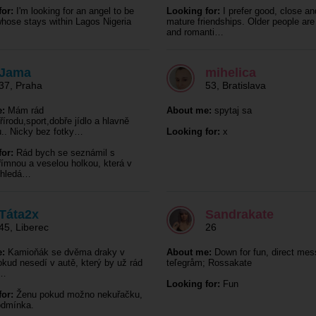
or:
I'm looking for an angel to be
Looking for:
I prefer good, close an
 whose stays within Lagos Nigeria
mature friendships. Older people ar
and romanti…
Jama
mihelica
37
,
Praha
53
,
Bratislava
:
Mám rád
About me:
spytaj sa
přírodu,sport,dobře jídlo a hlavně
.. Nicky bez fotky…
Looking for:
x
or:
Rád bych se seznámil s
římnou a veselou holkou, která v
 hledá…
Táta2x
Sandrakate
45
,
Liberec
26
:
Kamioňák se dvěma draky v
About me:
Down for fun, direct me
kud nesedí v autě, který by už rád
teľegråm; Rossakate
n…
Looking for:
Fun
or:
Ženu pokud možno nekuřačku,
odmínka.