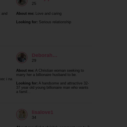
25
t and
About me:
Love and caring
Looking for:
Serious relationship
Deborah…
29
About me:
A Christian woman seeking to
marry her a billionaire husband to be.
ec i na
Looking for:
A handsome and attractive 32-
37 year old young billionaire man who wants
a famil…
lisalove1
34