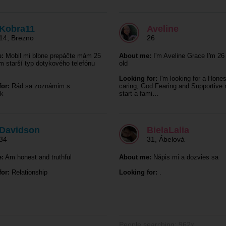
Kobra11
Aveline
14
,
Brezno
26
:
Mobil mi blbne prepáčte mám 25
About me:
I'm Aveline Grace I'm 26 
 starší typ dotykového telefónu
old
Looking for:
I'm looking for a Hones
or:
Rád sa zoznámim s
caring, God Fearing and Supportive
k
start a fami…
Davidson
BielaLalia
34
31
,
Ábelová
:
Am honest and truthful
About me:
Nápis mi a dozvies sa
or:
Relationship
Looking for:
.
People searching: 962x