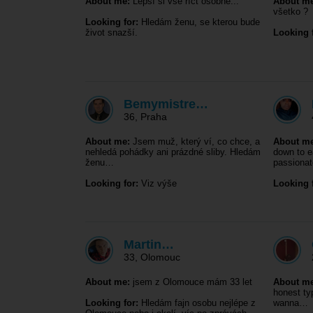
About me:
Lepší si vše říct osobně...
About me
všetko ?
Looking for:
Hledám ženu, se kterou bude
život snazší.
Looking f
Bemymistre…
36
,
Praha
About me:
Jsem muž, který ví, co chce, a
About me
nehledá pohádky ani prázdné sliby. Hledám
down to e
ženu…
passiona
Looking for:
Viz výše
Looking f
Martin…
33
,
Olomouc
About me:
jsem z Olomouce mám 33 let
About me
honest typ
Looking for:
Hledám fajn osobu nejlépe z
wanna…