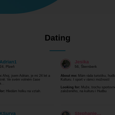
Dating
Adrian1
Jesika
24
,
Plzeň
56
,
Šternberk
:
Ahoj, jsem Adrian, je mi 24 let a
About me:
Mám ráda turistiku, hudb
lzně. Ve svém volném čase
Kulturu. I sport v rámci možností
na…
Looking for:
Muže, trochu sportovn
or:
Hledám holku na vztah.
založeného, na kulturu i Hudbu
KSurya
Stephanie…