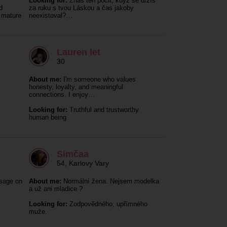
Looking for:
Znáš ten pocit, když se držíš
d
za ruku s tvou Láskou a čas jakoby
e mature
neexistoval?…
Lauren let
30
About me:
I'm someone who values
honesty, loyalty, and meaningful
connections. I enjoy…
Looking for:
Truthful and trustworthy
human being
Simčaa
54
,
Karlovy Vary
ssage on
About me:
Normální žena. Nejsem modelka
a už ani mladice ?
Looking for:
Zodpovědného, upřímného
muže.