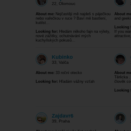
22
,
Olomouc
About me:
Nejčastěji mě najdeš s páječkou
About me
nebo vařečkou v ruce ? Baví mě bastlení,
and geeki
kutilst…
Looking f
Looking for:
Hledám někoho fajn na výlety,
If you wa
nové zážitky, ochutnávání mých
attractiv
kuchyňských pokusů…
Kubinko
33
,
Valča
About me:
33 roční otecko
About me
Těrlicka 
Looking for:
Hľadám vážny vzťah
člověk c
Looking f
Zajdavr6
39
,
Praha