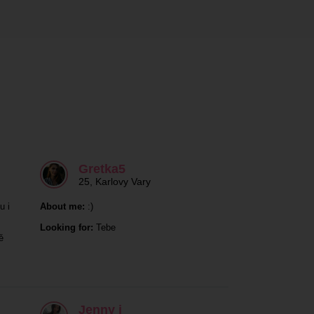
Gretka5
25
,
Karlovy Vary
u i
About me:
:)
Looking for:
Tebe
ě
Jenny j