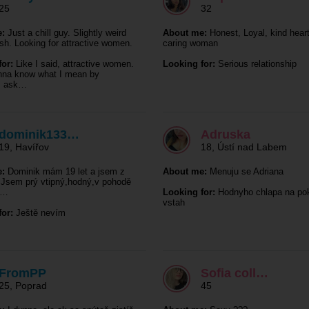
25
32
:
Just a chill guy. Slightly weird
About me:
Honest, Loyal, kind hear
sh. Looking for attractive women.
caring woman
or:
Like I said, attractive women.
Looking for:
Serious relationship
nna know what I mean by
e, ask…
dominik133…
Adruska
19
,
Havířov
18
,
Ústí nad Labem
:
Dominik mám 19 let a jsem z
About me:
Menuju se Adriana
. Jsem prý vtipný,hodný,v pohodě
o…
Looking for:
Hodnyho chlapa na pok
vstah
or:
Ještě nevím
FromPP
Sofia coll…
25
,
Poprad
45