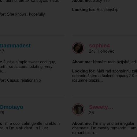
:
I dunno, ale ak sa spýtaš zistíš
About me:
Sexy ???
Looking for:
Relationship
or:
She knows, hopefully
Dammadest
sophie4
47
24
,
Hlohovec
:
Just a simple sweet cool guy,
About me:
Nemám rada ázijské jedl
arth, so accommodating, very
te…
Looking for:
Máš rád spontánnu zá
dobrodružstvo a šialené nápady? Ke
or:
Casual relationship
rozumne blázni…
Omotayo
Sweety…
29
26
:
I'm a cool calm gentle humble n
About me:
I'm shy and an irregular
e, n I'm a student.. n I just
chatmate. I'm mostly romantic. I am
romanticism…