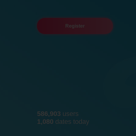
Register
586,903
users
1,080
dates today