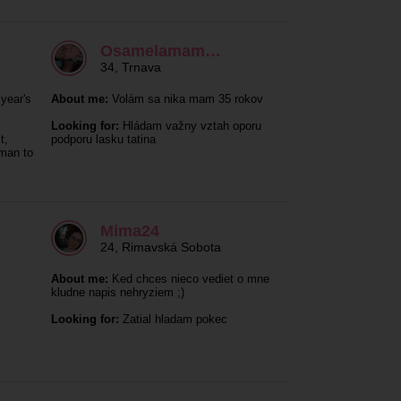
Osamelamam…
34
,
Trnava
year's
About me:
Volám sa nika mam 35 rokov
Looking for:
Hládam važny vztah oporu
t,
podporu lasku tatina
 man to
Mima24
24
,
Rimavská Sobota
About me:
Ked chces nieco vediet o mne
kludne napis nehryziem ;)
Looking for:
Zatial hladam pokec