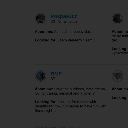
Pospa93cz
32
,
Neratovice
About me:
Asi lepší si popovídat..
About me
rokov mám
Looking for:
Jsem otevřený všemu
tak…
Looking f
kýmkoľve
RMF
37
About me:
Love the outdoors, hate drama ,
About me
loving, caring, sensual and a joker ?
Looking f
Looking for:
Looking for friends with
benefits for now. Someone to have fun with
((one night…
People searching: 2025x