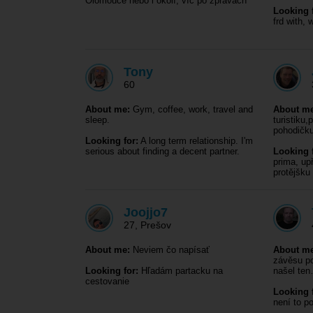
Olomouce nebo i okolí, víc po zprávách
Looking f
frd with,
Tony
60
About me:
Gym, coffee, work, travel and
About me
sleep.
turistiku,
pohodičku
Looking for:
A long term relationship. I'm
serious about finding a decent partner.
Looking f
prima, up
protějšku
Joojjo7
27
,
Prešov
About me:
Neviem čo napísať
About me
závěsu po
Looking for:
Hľadám partacku na
našel te
cestovanie
Looking f
není to p