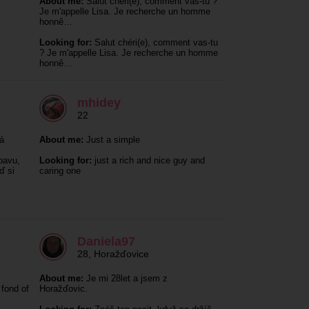
About me:
Salut chéri(e), comment vas-tu ?
Je m'appelle Lisa. Je recherche un homme
honnê…
Looking for:
Salut chéri(e), comment vas-tu
? Je m'appelle Lisa. Je recherche un homme
honnê…
mhidey
22
á
About me:
Just a simple
bavu,
Looking for:
just a rich and nice guy and
ď si
caring one
Daniela97
28
,
Horažďovice
About me:
Je mi 28let a jsem z
 fond of
Horažďovic.