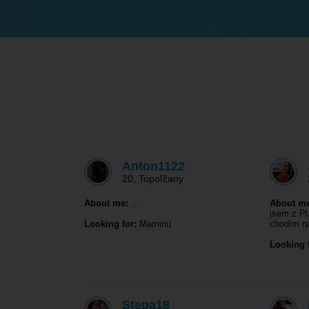
Anton1122
20
,
Topoľčany
About me:
...
About me
jsem z P
Looking for:
Maminu
chodím 
Looking f
Stepa18